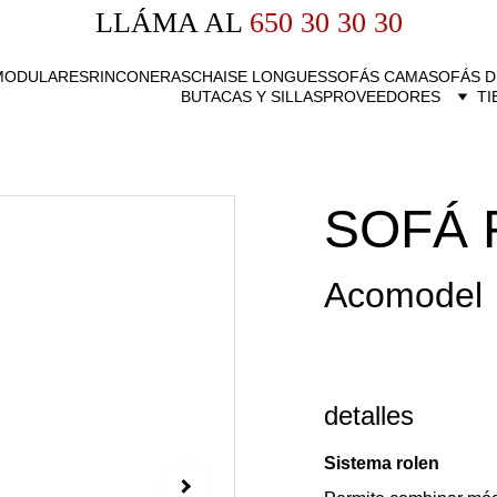
LLÁMA AL
 650 30 30 30
MODULARES
RINCONERAS
CHAISE LONGUES
SOFÁS CAMA
SOFÁS D
BUTACAS Y SILLAS
PROVEEDORES
TI
SOFÁ 
Acomodel
detalles
Sistema rolen