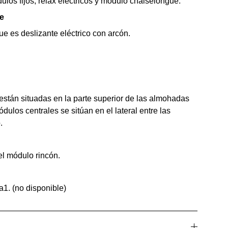
los fijos, relax eléctricos y módulo chaiselongue.
e
e es deslizante eléctrico con arcón.
están situadas en la parte superior de las almohadas
ódulos centrales se sitúan en el lateral entre las
.
el módulo rincón.
1. (no disponible)