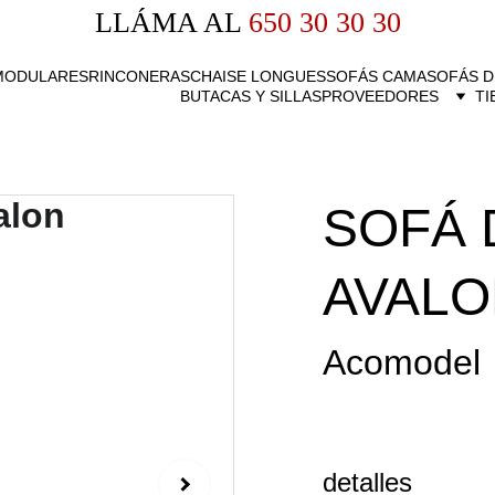
LLÁMA AL
 650 30 30 30
MODULARES
RINCONERAS
CHAISE LONGUES
SOFÁS CAMA
SOFÁS D
BUTACAS Y SILLAS
PROVEEDORES
TI
SOFÁ 
AVALO
Acomodel
detalles