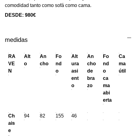
comodidad tanto como sofá como cama.
DESDE: 980€
medidas
RA
Alt
An
Fo
Alt
An
Fo
Ca
VE
o
cho
nd
ura
cho
nd
ma
N
o
asi
de
o
útil
ent
bra
ca
o
zo
ma
abi
erta
Ch
94
82
155
46
ais
e