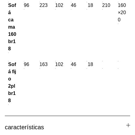
Sof
96
223
102
46
18
210
160
á
×20
ca
0
ma
160
br1
8
Sof
96
163
102
46
18
á fij
o
2pl
br1
8
características