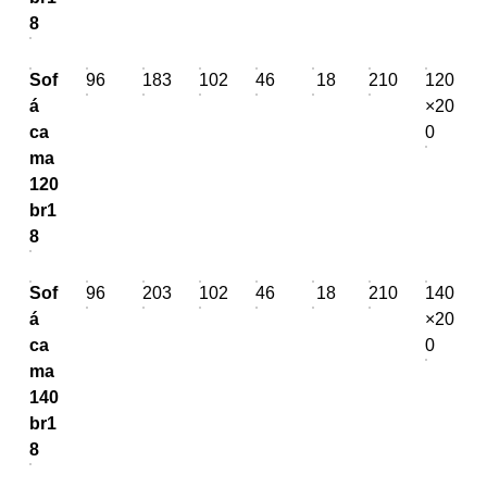
8
Sof
96
183
102
46
18
210
120
á
×20
ca
0
ma
120
br1
8
Sof
96
203
102
46
18
210
140
á
×20
ca
0
ma
140
br1
8