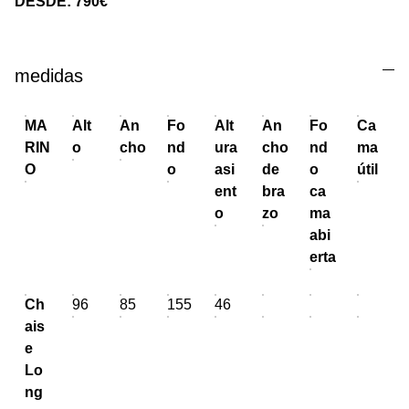
DESDE: 790€
medidas
MA
Alt
An
Fo
Alt
An
Fo
Ca
RIN
o
cho
nd
ura
cho
nd
ma
O
o
asi
de
o
útil
ent
bra
ca
o
zo
ma
abi
erta
Ch
96
85
155
46
ais
e
Lo
ng