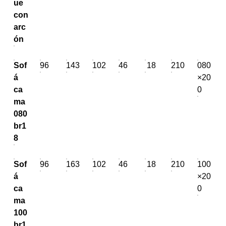
ue
con
arc
ón
Sof
96
143
102
46
18
210
080
á
×20
ca
0
ma
080
br1
8
Sof
96
163
102
46
18
210
100
á
×20
ca
0
ma
100
br1