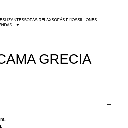
ESLIZANTES
SOFÁS RELAX
SOFÁS FIJOS
SILLONES
ENDAS
CAMA GRECIA
cm.
m.