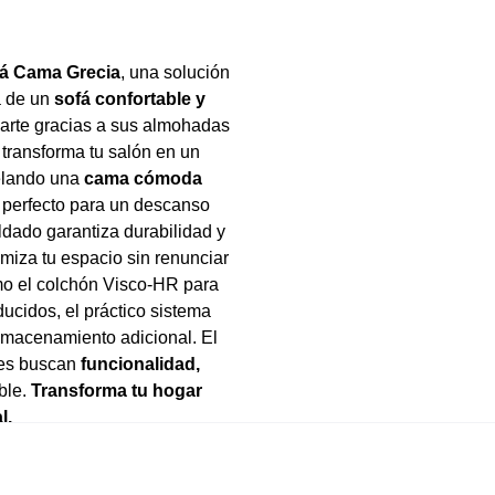
á Cama Grecia
, una solución
ta de un
sofá confortable y
ajarte gracias a sus almohadas
transforma tu salón en un
velando una
cama cómoda
, perfecto para un descanso
ldado garantiza durabilidad y
imiza tu espacio sin renunciar
o el colchón Visco-HR para
ducidos, el práctico sistema
lmacenamiento adicional. El
nes buscan
funcionalidad,
ble.
Transforma tu hogar
l.