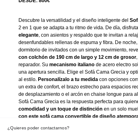
DESDE: 800€
Descubre la versatilidad y el diseño inteligente del
Sof
2 en 1 que se adapta a tu ritmo de vida. De día, disfru
elegante
, con asientos y respaldo que te invitan a rel
desenfundables rellenas de espuma y fibra. De noche, 
dormitorio de invitados con un simple movimiento, re
con colchón de 190 cm de largo y 12 cm de grosor
reparador. Su
mecanismo italiano
de acero electro so
una apertura sencilla. Elige el Sofá Cama Grecia y opt
al estilo.
Personalízalo a tu medida
con opciones com
un extra de confort, el brazo estrecho para espacios re
de desplazamiento o el arcón en chaise longue para a
Sofá Cama Grecia es la respuesta perfecta para quie
comodidad y un toque de distinción
en un solo mue
con este sofá cama convertible de diseño atempora
¿Quieres poder contactarnos?