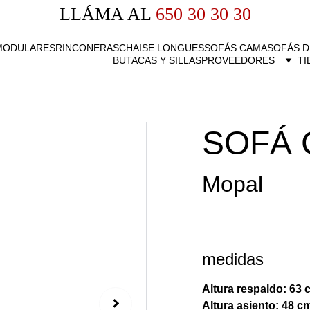
LLÁMA AL
 650 30 30 30
MODULARES
RINCONERAS
CHAISE LONGUES
SOFÁS CAMA
SOFÁS D
BUTACAS Y SILLAS
PROVEEDORES
TI
SOFÁ 
Mopal
medidas
Altura respaldo: 63 
Altura asiento: 48 c