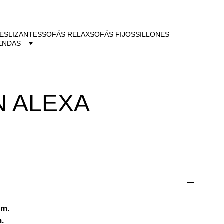
ESLIZANTES
SOFÁS RELAX
SOFÁS FIJOS
SILLONES
ENDAS
N ALEXA
cm.
m.