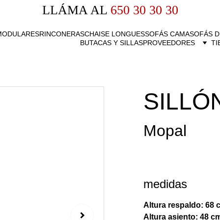
LLÁMA AL
 650 30 30 30
MODULARES
RINCONERAS
CHAISE LONGUES
SOFÁS CAMA
SOFÁS D
BUTACAS Y SILLAS
PROVEEDORES
TI
SILLÓ
Mopal
medidas
Altura respaldo: 68 
Altura asiento: 48 c