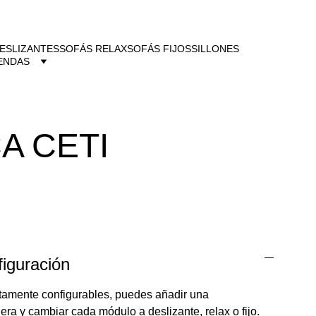
ESLIZANTES
SOFÁS RELAX
SOFÁS FIJOS
SILLONES
ENDAS
A CETI
iguración
tamente configurables, puedes añadir una
ra y cambiar cada módulo a deslizante, relax o fijo.