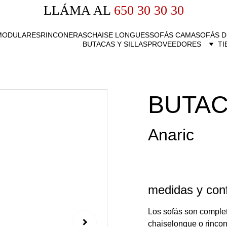
LLÁMA AL
 650 30 30 30
MODULARES
RINCONERAS
CHAISE LONGUES
SOFÁS CAMA
SOFÁS D
BUTACAS Y SILLAS
PROVEEDORES
TI
BUTAC
Anaric
medidas y conf
Los sofás son comple
chaiselongue o rincone